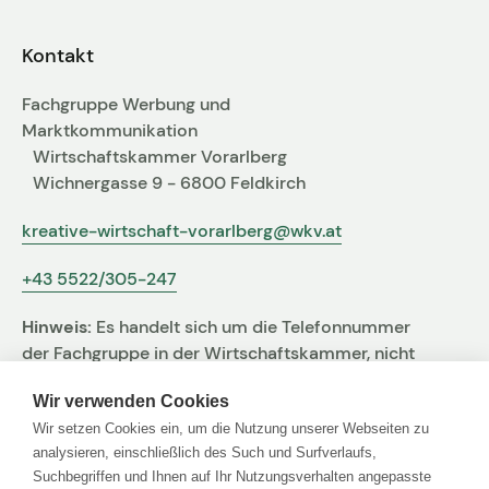
Fachgruppen-Büro
Agentur gesucht?
Kontakt
Mitglieder
Sie suchen eine Agentur oder Kreativen für Ihre
Fachgruppe Werbung und
individuelle Herausforderung. Hier finden Sie
Marktkommunikation
bestimmt den zu Ihnen passenden Profi!
Wirtschaftskammer Vorarlberg
Wichnergasse 9 - 6800 Feldkirch
Zum Agenturfinder
kreative-wirtschaft-vorarlberg@wkv.at
+43 5522/305-247
Mitglieder-Login
Hinweis:
Es handelt sich um die Telefonnummer
Anmeldung
der Fachgruppe in der Wirtschaftskammer, nicht
um jene der Agentur
Wir verwenden Cookies
Wir setzen Cookies ein, um die Nutzung unserer Webseiten zu
Kreativpreis 2025
analysieren, einschließlich des Such und Surfverlaufs,
Suchbegriffen und Ihnen auf Ihr Nutzungsverhalten angepasste