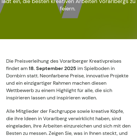
lädt ein, die besten kreativen Arbeiten Vorarlbergs zu
Fachgruppen-Büro
feiern.
Agentur gesucht?
Mitglieder
Sie suchen eine Agentur oder Kreativen für Ihre
individuelle Herausforderung. Hier finden Sie
bestimmt den zu Ihnen passenden Profi!
Zum Agenturfinder
Die Preisverleihung des Vorarlberger Kreativpreises
findet am
18. September 2025
im Spielboden in
Dornbirn statt. Neonfarbene Preise, innovative Projekte
Mitglieder-Login
und ein einzigartiger Rahmen machen diesen
Wettbewerb zu einem Highlight für alle, die sich
inspirieren lassen und inspirieren wollen.
Anmeldung
Alle Mitglieder der Fachgruppe sowie kreative Köpfe,
die ihre Ideen in Vorarlberg verwirklicht haben, sind
eingeladen, ihre Arbeiten einzureichen und sich mit den
Kreativpreis 2025
Besten zu messen. Zeigen Sie, was in Ihnen steckt, und