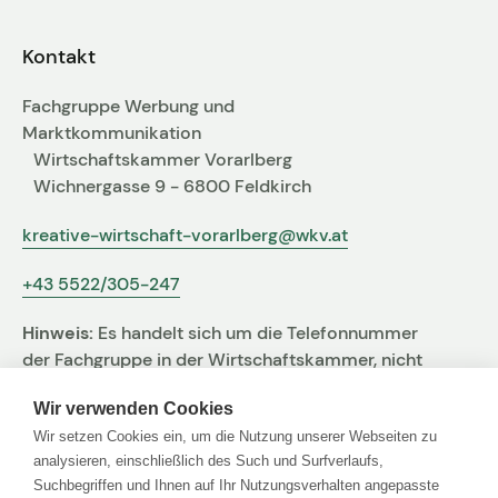
Fachgruppen-Büro
Agentur gesucht?
Kontakt
Mitglieder
Sie suchen eine Agentur oder Kreativen für Ihre
Fachgruppe Werbung und
individuelle Herausforderung. Hier finden Sie
Marktkommunikation
bestimmt den zu Ihnen passenden Profi!
Wirtschaftskammer Vorarlberg
Wichnergasse 9 - 6800 Feldkirch
Zum Agenturfinder
kreative-wirtschaft-vorarlberg@wkv.at
+43 5522/305-247
Mitglieder-Login
Hinweis:
Es handelt sich um die Telefonnummer
Anmeldung
der Fachgruppe in der Wirtschaftskammer, nicht
um jene der Agentur
Wir verwenden Cookies
Wir setzen Cookies ein, um die Nutzung unserer Webseiten zu
Kreativpreis 2025
analysieren, einschließlich des Such und Surfverlaufs,
Suchbegriffen und Ihnen auf Ihr Nutzungsverhalten angepasste