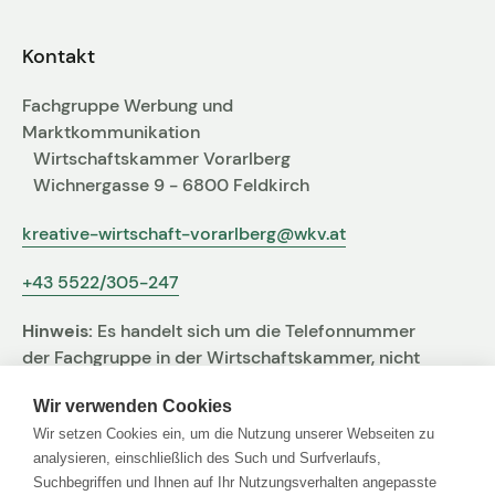
Fachgruppen-Büro
Agentur gesucht?
Kontakt
Mitglieder
Sie suchen eine Agentur oder Kreativen für Ihre
Fachgruppe Werbung und
individuelle Herausforderung. Hier finden Sie
Marktkommunikation
bestimmt den zu Ihnen passenden Profi!
Wirtschaftskammer Vorarlberg
Wichnergasse 9 - 6800 Feldkirch
Zum Agenturfinder
kreative-wirtschaft-vorarlberg@wkv.at
+43 5522/305-247
Mitglieder-Login
Hinweis:
Es handelt sich um die Telefonnummer
Anmeldung
der Fachgruppe in der Wirtschaftskammer, nicht
um jene der Agentur
Wir verwenden Cookies
Wir setzen Cookies ein, um die Nutzung unserer Webseiten zu
Kreativpreis 2025
analysieren, einschließlich des Such und Surfverlaufs,
Suchbegriffen und Ihnen auf Ihr Nutzungsverhalten angepasste