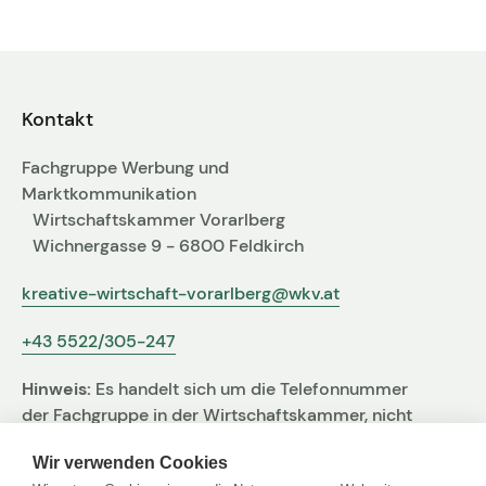
Fachgruppen-Büro
Agentur gesucht?
Mitglieder
Sie suchen eine Agentur oder Kreativen für Ihre
individuelle Herausforderung. Hier finden Sie
Kontakt
bestimmt den zu Ihnen passenden Profi!
Fachgruppe Werbung und
Zum Agenturfinder
Marktkommunikation
Wirtschaftskammer Vorarlberg
Wichnergasse 9 - 6800 Feldkirch
Mitglieder-Login
kreative-wirtschaft-vorarlberg@wkv.at
+43 5522/305-247
Anmeldung
Hinweis:
Es handelt sich um die Telefonnummer
der Fachgruppe in der Wirtschaftskammer, nicht
um jene der Agentur
Kreativpreis 2025
Wir verwenden Cookies