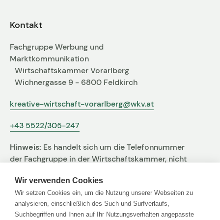
Fachgruppen-Büro
Agentur gesucht?
Kontakt
Mitglieder
Sie suchen eine Agentur oder Kreativen für Ihre
Fachgruppe Werbung und
individuelle Herausforderung. Hier finden Sie
Marktkommunikation
bestimmt den zu Ihnen passenden Profi!
Wirtschaftskammer Vorarlberg
Wichnergasse 9 - 6800 Feldkirch
Zum Agenturfinder
kreative-wirtschaft-vorarlberg@wkv.at
+43 5522/305-247
Mitglieder-Login
Hinweis:
Es handelt sich um die Telefonnummer
Anmeldung
der Fachgruppe in der Wirtschaftskammer, nicht
um jene der Agentur
Wir verwenden Cookies
Wir setzen Cookies ein, um die Nutzung unserer Webseiten zu
Kreativpreis 2025
analysieren, einschließlich des Such und Surfverlaufs,
Suchbegriffen und Ihnen auf Ihr Nutzungsverhalten angepasste