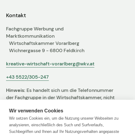
Fachgruppen-Büro
Agentur gesucht?
Kontakt
Mitglieder
Sie suchen eine Agentur oder Kreativen für Ihre
Fachgruppe Werbung und
individuelle Herausforderung. Hier finden Sie
Marktkommunikation
bestimmt den zu Ihnen passenden Profi!
Wirtschaftskammer Vorarlberg
Wichnergasse 9 - 6800 Feldkirch
Zum Agenturfinder
kreative-wirtschaft-vorarlberg@wkv.at
+43 5522/305-247
Mitglieder-Login
Hinweis:
Es handelt sich um die Telefonnummer
Anmeldung
der Fachgruppe in der Wirtschaftskammer, nicht
um jene der Agentur
Wir verwenden Cookies
Wir setzen Cookies ein, um die Nutzung unserer Webseiten zu
Kreativpreis 2025
analysieren, einschließlich des Such und Surfverlaufs,
Suchbegriffen und Ihnen auf Ihr Nutzungsverhalten angepasste