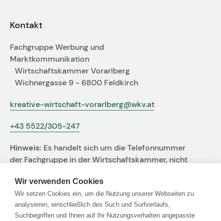
Fachgruppen-Büro
Agentur gesucht?
Kontakt
Mitglieder
Sie suchen eine Agentur oder Kreativen für Ihre
Fachgruppe Werbung und
individuelle Herausforderung. Hier finden Sie
Marktkommunikation
bestimmt den zu Ihnen passenden Profi!
Wirtschaftskammer Vorarlberg
Wichnergasse 9 - 6800 Feldkirch
Zum Agenturfinder
kreative-wirtschaft-vorarlberg@wkv.at
+43 5522/305-247
Mitglieder-Login
Hinweis:
Es handelt sich um die Telefonnummer
Anmeldung
der Fachgruppe in der Wirtschaftskammer, nicht
um jene der Agentur
Wir verwenden Cookies
Wir setzen Cookies ein, um die Nutzung unserer Webseiten zu
Kreativpreis 2025
analysieren, einschließlich des Such und Surfverlaufs,
Suchbegriffen und Ihnen auf Ihr Nutzungsverhalten angepasste