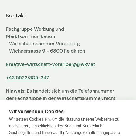
Fachgruppen-Büro
Agentur gesucht?
Kontakt
Mitglieder
Sie suchen eine Agentur oder Kreativen für Ihre
Fachgruppe Werbung und
individuelle Herausforderung. Hier finden Sie
Marktkommunikation
bestimmt den zu Ihnen passenden Profi!
Wirtschaftskammer Vorarlberg
Wichnergasse 9 - 6800 Feldkirch
Zum Agenturfinder
kreative-wirtschaft-vorarlberg@wkv.at
+43 5522/305-247
Mitglieder-Login
Hinweis:
Es handelt sich um die Telefonnummer
Anmeldung
der Fachgruppe in der Wirtschaftskammer, nicht
um jene der Agentur
Wir verwenden Cookies
Wir setzen Cookies ein, um die Nutzung unserer Webseiten zu
Kreativpreis 2025
analysieren, einschließlich des Such und Surfverlaufs,
Suchbegriffen und Ihnen auf Ihr Nutzungsverhalten angepasste