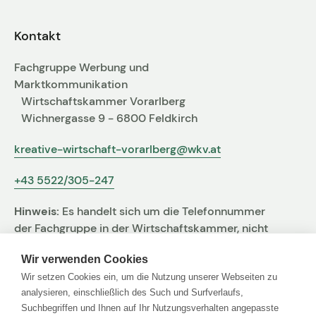
Fachgruppen-Büro
Agentur gesucht?
Kontakt
Mitglieder
Sie suchen eine Agentur oder Kreativen für Ihre
Fachgruppe Werbung und
individuelle Herausforderung. Hier finden Sie
Marktkommunikation
bestimmt den zu Ihnen passenden Profi!
Wirtschaftskammer Vorarlberg
Wichnergasse 9 - 6800 Feldkirch
Zum Agenturfinder
kreative-wirtschaft-vorarlberg@wkv.at
+43 5522/305-247
Mitglieder-Login
Hinweis:
Es handelt sich um die Telefonnummer
Anmeldung
der Fachgruppe in der Wirtschaftskammer, nicht
um jene der Agentur
Wir verwenden Cookies
Wir setzen Cookies ein, um die Nutzung unserer Webseiten zu
Kreativpreis 2025
analysieren, einschließlich des Such und Surfverlaufs,
Suchbegriffen und Ihnen auf Ihr Nutzungsverhalten angepasste