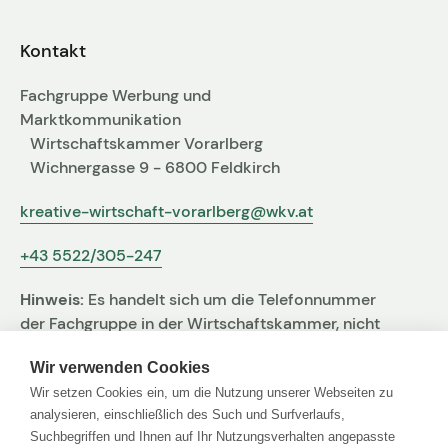
Fachgruppen-Büro
Agentur gesucht?
Kontakt
Mitglieder
Sie suchen eine Agentur oder Kreativen für Ihre
Fachgruppe Werbung und
individuelle Herausforderung. Hier finden Sie
Marktkommunikation
bestimmt den zu Ihnen passenden Profi!
Wirtschaftskammer Vorarlberg
Wichnergasse 9 - 6800 Feldkirch
Zum Agenturfinder
kreative-wirtschaft-vorarlberg@wkv.at
+43 5522/305-247
Mitglieder-Login
Hinweis:
Es handelt sich um die Telefonnummer
Anmeldung
der Fachgruppe in der Wirtschaftskammer, nicht
um jene der Agentur
Wir verwenden Cookies
Wir setzen Cookies ein, um die Nutzung unserer Webseiten zu
Kreativpreis 2025
analysieren, einschließlich des Such und Surfverlaufs,
Suchbegriffen und Ihnen auf Ihr Nutzungsverhalten angepasste