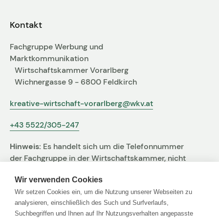
Fachgruppen-Büro
Agentur gesucht?
Kontakt
Mitglieder
Sie suchen eine Agentur oder Kreativen für Ihre
Fachgruppe Werbung und
individuelle Herausforderung. Hier finden Sie
Marktkommunikation
bestimmt den zu Ihnen passenden Profi!
Wirtschaftskammer Vorarlberg
Wichnergasse 9 - 6800 Feldkirch
Zum Agenturfinder
kreative-wirtschaft-vorarlberg@wkv.at
+43 5522/305-247
Mitglieder-Login
Hinweis:
Es handelt sich um die Telefonnummer
Anmeldung
der Fachgruppe in der Wirtschaftskammer, nicht
um jene der Agentur
Wir verwenden Cookies
Wir setzen Cookies ein, um die Nutzung unserer Webseiten zu
Kreativpreis 2025
analysieren, einschließlich des Such und Surfverlaufs,
Suchbegriffen und Ihnen auf Ihr Nutzungsverhalten angepasste