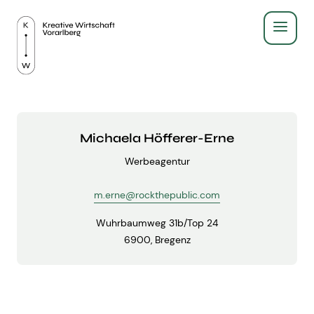
Service
Recht & Gesetz
Über Uns
Michaela Höfferer-Erne
Finanzen & Steuern
Werbeagentur
Aus- & Weiterbildung
Gründen & Werbeberufe
m.erne@rockthepublic.com
BildungsPlus Förderung
Fachgruppe
Agenturleitfaden
Wuhrbaumweg 31b/Top 24
6900, Bregenz
Lehre
Zeigt eure Arbeit
Kreativpreis 2025
Kreativpreis
Weiterbildungen
Ausschuss - wir für euch