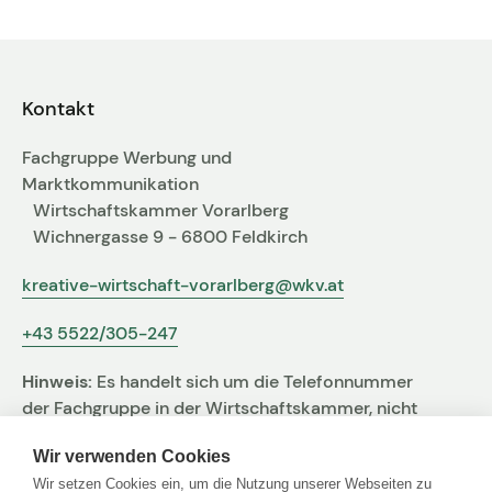
Fachgruppen-Büro
Agentur gesucht?
Mitglieder
Sie suchen eine Agentur oder Kreativen für Ihre
individuelle Herausforderung. Hier finden Sie
Kontakt
bestimmt den zu Ihnen passenden Profi!
Fachgruppe Werbung und
Marktkommunikation
Zum Agenturfinder
Wirtschaftskammer Vorarlberg
Wichnergasse 9 - 6800 Feldkirch
Mitglieder-Login
kreative-wirtschaft-vorarlberg@wkv.at
+43 5522/305-247
Anmeldung
Hinweis:
Es handelt sich um die Telefonnummer
der Fachgruppe in der Wirtschaftskammer, nicht
um jene der Agentur
Kreativpreis 2025
Wir verwenden Cookies
Wir setzen Cookies ein, um die Nutzung unserer Webseiten zu