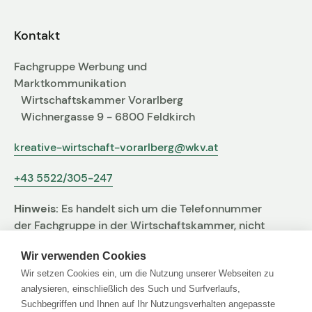
Fachgruppen-Büro
Agentur gesucht?
Kontakt
Mitglieder
Sie suchen eine Agentur oder Kreativen für Ihre
Fachgruppe Werbung und
individuelle Herausforderung. Hier finden Sie
Marktkommunikation
bestimmt den zu Ihnen passenden Profi!
Wirtschaftskammer Vorarlberg
Wichnergasse 9 - 6800 Feldkirch
Zum Agenturfinder
kreative-wirtschaft-vorarlberg@wkv.at
+43 5522/305-247
Mitglieder-Login
Hinweis:
Es handelt sich um die Telefonnummer
Anmeldung
der Fachgruppe in der Wirtschaftskammer, nicht
um jene der Agentur
Wir verwenden Cookies
Wir setzen Cookies ein, um die Nutzung unserer Webseiten zu
Kreativpreis 2025
analysieren, einschließlich des Such und Surfverlaufs,
Suchbegriffen und Ihnen auf Ihr Nutzungsverhalten angepasste