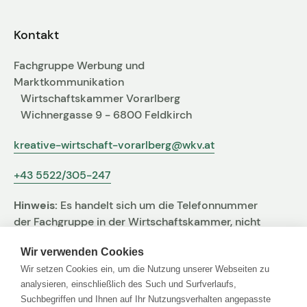
Fachgruppen-Büro
Agentur gesucht?
Kontakt
Mitglieder
Sie suchen eine Agentur oder Kreativen für Ihre
Fachgruppe Werbung und
individuelle Herausforderung. Hier finden Sie
Marktkommunikation
bestimmt den zu Ihnen passenden Profi!
Wirtschaftskammer Vorarlberg
Wichnergasse 9 - 6800 Feldkirch
Zum Agenturfinder
kreative-wirtschaft-vorarlberg@wkv.at
+43 5522/305-247
Mitglieder-Login
Hinweis:
Es handelt sich um die Telefonnummer
Anmeldung
der Fachgruppe in der Wirtschaftskammer, nicht
um jene der Agentur
Wir verwenden Cookies
Wir setzen Cookies ein, um die Nutzung unserer Webseiten zu
Kreativpreis 2025
analysieren, einschließlich des Such und Surfverlaufs,
Suchbegriffen und Ihnen auf Ihr Nutzungsverhalten angepasste