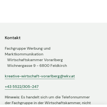
Fachgruppen-Büro
Agentur gesucht?
Mitglieder
Sie suchen eine Agentur oder Kreativen für Ihre
individuelle Herausforderung. Hier finden Sie
bestimmt den zu Ihnen passenden Profi!
Kontakt
Zum Agenturfinder
Fachgruppe Werbung und
Marktkommunikation
Wirtschaftskammer Vorarlberg
Mitglieder-Login
Wichnergasse 9 - 6800 Feldkirch
kreative-wirtschaft-vorarlberg@wkv.at
Anmeldung
+43 5522/305-247
Hinweis:
Es handelt sich um die Telefonnummer
Kreativpreis 2025
der Fachgruppe in der Wirtschaftskammer, nicht