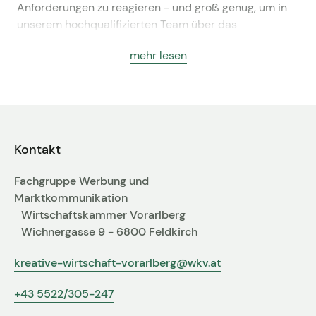
Anforderungen zu reagieren - und groß genug, um in
Kontakt zum Fachgruppenbüro der wkv
unserem hochqualifizierten Team über das
Fachwissen für die Bewältigung fast jeder Aufgabe zu
Aktuelles
mehr lesen
verfügen: Als Allrounder können wir ein ungewöhnlich
breites Leistungsspektrum hausintern abdecken.
Events
Jeder Schritt im Prozess, von der Idee bis zum
allerletzten Schliff in der Umsetzung, ist uns wichtig:
Der Qualiät gilt unsere Leidenschaft, bis ins Detail.
Kontakt
Fachgruppe Werbung und
Marktkommunikation
Wirtschaftskammer Vorarlberg
Wichnergasse 9 - 6800 Feldkirch
kreative-wirtschaft-vorarlberg@wkv.at
+43 5522/305-247