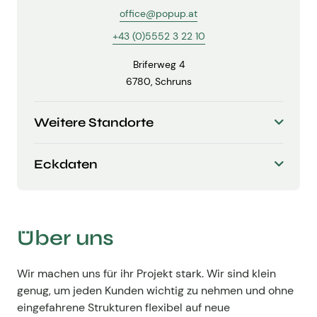
Fachgruppen-Büro
office@popup.at
Agentur gesucht?
+43 (0)5552 3 22 10
Mitglieder
Sie suchen eine Agentur oder Kreativen für Ihre
Briferweg 4
individuelle Herausforderung. Hier finden Sie
6780, Schruns
bestimmt den zu Ihnen passenden Profi!
Zum Agenturfinder
Weitere Standorte
Eckdaten
Mitglieder-Login
Gründungsjahr
Mitarbeiter
Anmeldung
Über uns
Wir machen uns für ihr Projekt stark. Wir sind klein
genug, um jeden Kunden wichtig zu nehmen und ohne
Kreativpreis 2025
eingefahrene Strukturen flexibel auf neue