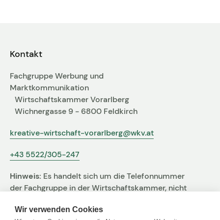
Fachgruppen-Büro
Agentur gesucht?
Mitglieder
Sie suchen eine Agentur oder Kreativen für Ihre
individuelle Herausforderung. Hier finden Sie
Kontakt
bestimmt den zu Ihnen passenden Profi!
Fachgruppe Werbung und
Zum Agenturfinder
Marktkommunikation
Wirtschaftskammer Vorarlberg
Wichnergasse 9 - 6800 Feldkirch
Mitglieder-Login
kreative-wirtschaft-vorarlberg@wkv.at
+43 5522/305-247
Anmeldung
Hinweis:
Es handelt sich um die Telefonnummer
der Fachgruppe in der Wirtschaftskammer, nicht
um jene der Agentur
Kreativpreis 2025
Wir verwenden Cookies