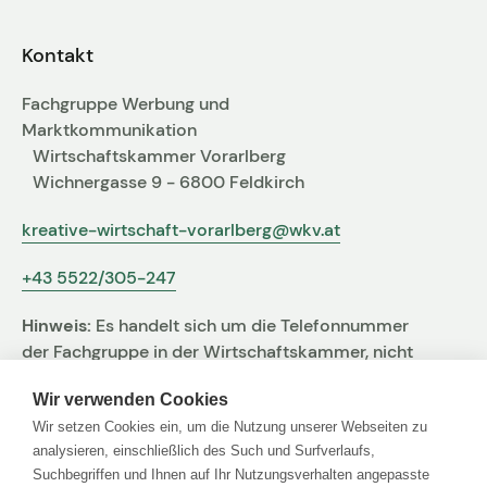
Fachgruppen-Büro
Agentur gesucht?
Kontakt
Mitglieder
Sie suchen eine Agentur oder Kreativen für Ihre
Fachgruppe Werbung und
individuelle Herausforderung. Hier finden Sie
Marktkommunikation
bestimmt den zu Ihnen passenden Profi!
Wirtschaftskammer Vorarlberg
Wichnergasse 9 - 6800 Feldkirch
Zum Agenturfinder
kreative-wirtschaft-vorarlberg@wkv.at
+43 5522/305-247
Mitglieder-Login
Hinweis:
Es handelt sich um die Telefonnummer
Anmeldung
der Fachgruppe in der Wirtschaftskammer, nicht
um jene der Agentur
Wir verwenden Cookies
Wir setzen Cookies ein, um die Nutzung unserer Webseiten zu
Kreativpreis 2025
analysieren, einschließlich des Such und Surfverlaufs,
Suchbegriffen und Ihnen auf Ihr Nutzungsverhalten angepasste