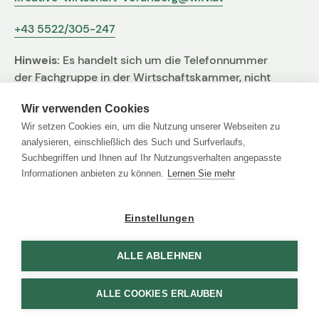
Gemeinden innerhalb eines Verbundes) vereinen. Der
+43 5522/305-247
Kunde hat zu jeder Zeit des Projektes Überblick über
den Projektfortschritt und den Kostenplan. Mehr zum
Hinweis:
Es handelt sich um die Telefonnummer
Thema Projektmanagement unter
der Fachgruppe in der Wirtschaftskammer, nicht
http://webmeisterei.com/programmierung/projektablauf
um jene der Agentur
Wir verwenden Cookies
Wir legen Wert auf Regionalität und Nachhaltigkeit.
Wir setzen Cookies ein, um die Nutzung unserer Webseiten zu
Deshalb hosten wir nicht bei irgendeinem
analysieren, einschließlich des Such und Surfverlaufs,
Massenanbieter sondern in einem Rechenzentrum in
Suchbegriffen und Ihnen auf Ihr Nutzungsverhalten angepasste
Bregenz und betreiben unsere Server mit Ökostrom.
Links
Informationen anbieten zu können.
Lernen Sie mehr
Agentur Finder
Nach dem Going-Online eines Projektes ist bei uns
nicht Schluss: Wir überwachen die wichtigsten
Einstellungen
Impressum
Funktionen ihres Portals (wie zB. Erreichbarkeit,
Datenschutz
Anbindung an Drittsysteme, Mailversand). So können
ALLE ABLEHNEN
Agentur Finder
wir Probleme frühzeitig erkennen und ausbessern,
bevor ihre Kunden oder Partner sich bei ihnen melden.
ALLE COOKIES ERLAUBEN
Selbstverständlich kümmern wir uns auch um das
Werbung & Marktkommunikation