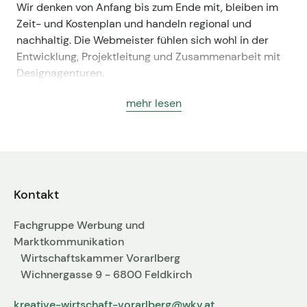
Wir denken von Anfang bis zum Ende mit, bleiben im
Kontakt zum Fachgruppenbüro der wkv
Zeit- und Kostenplan und handeln regional und
nachhaltig. Die Webmeister fühlen sich wohl in der
Aktuelles
Entwicklung, Projektleitung und Zusammenarbeit mit
Designagenturen.
Events
mehr lesen
Die Webmeisterei ist ein Team aus Experten für
Hosting und Web-Programmierung und versteht sich
als technischer Partner für die Umsetzung von
Internet-, Intranet- und Speziallösungen die auf ihre
Organisationsstruktur maßgeschneidert sind. Bei
Bedarf auch barrierefrei, in Zusammenarbeit mit SEO
Kontakt
Spezialisten oder optimiert für iPhone, iPad und Co.
Fachgruppe Werbung und
Solides Projektmanagement ist der Grundstein für
Marktkommunikation
erfolgreiche Weblösungen und unsere Stärke. Die
Wirtschaftskammer Vorarlberg
Webmeisterei hat Erfahrung in der Umsetzung von
Wichnergasse 9 - 6800 Feldkirch
Großprojekten die die Ansprüche vieler
Interessensgruppen (zB. Abteilungen einer Firma oder
kreative-wirtschaft-vorarlberg@wkv.at