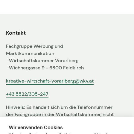
Fachgruppen-Büro
Agentur gesucht?
Mitglieder
Sie suchen eine Agentur oder Kreativen für Ihre
individuelle Herausforderung. Hier finden Sie
Kontakt
bestimmt den zu Ihnen passenden Profi!
Fachgruppe Werbung und
Zum Agenturfinder
Marktkommunikation
Wirtschaftskammer Vorarlberg
Wichnergasse 9 - 6800 Feldkirch
Mitglieder-Login
kreative-wirtschaft-vorarlberg@wkv.at
+43 5522/305-247
Anmeldung
Hinweis:
Es handelt sich um die Telefonnummer
der Fachgruppe in der Wirtschaftskammer, nicht
um jene der Agentur
Kreativpreis 2025
Wir verwenden Cookies