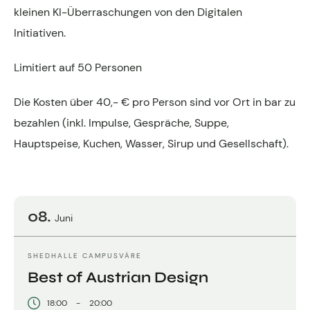
kleinen KI-Überraschungen von den Digitalen
Kontakt zum Fachgruppenbüro der wkv
Initiativen.
Aktuelles
Limitiert auf 50 Personen
Events
Die Kosten über 40,- € pro Person sind vor Ort in bar zu
bezahlen (inkl. Impulse, Gespräche, Suppe,
Hauptspeise, Kuchen, Wasser, Sirup und Gesellschaft).
08.
Juni
SHEDHALLE CAMPUSVÄRE
Best of Austrian Design
18:00
-
20:00