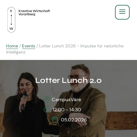
Service
Home
/
Events
/
Lotter Lunch 2026 - Impulse für natürliche
Recht & Gesetz
Intelligenz
Über Uns
Finanzen & Steuern
Aus- & Weiterbildung
Lotter Lunch 2.0
Gründen & Werbeberufe
BildungsPlus Förderung
Fachgruppe
Agenturleitfaden
CampusVäre
Lehre
Zeigt eure Arbeit
12:00 - 14:30
Kreativpreis 2025
Kreativpreis
05.02.2026
Weiterbildungen
Ausschuss - wir für euch