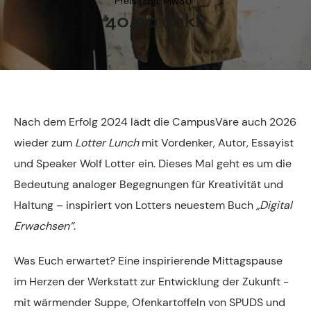
Preis (zzgl. MwSt)*
Fachgruppen-Büro
40,00 (inkl)
Agentur gesucht?
Mitglieder
Sie suchen eine Agentur oder Kreativen für Ihre
individuelle Herausforderung. Hier finden Sie
bestimmt den zu Ihnen passenden Profi!
Zum Agenturfinder
Nach dem Erfolg 2024 lädt die CampusVäre auch 2026
wieder zum
Lotter Lunch
mit Vordenker, Autor, Essayist
und Speaker Wolf Lotter ein. Dieses Mal geht es um die
Mitglieder-Login
Bedeutung analoger Begegnungen für Kreativität und
Haltung – inspiriert von Lotters neuestem Buch
„Digital
Anmeldung
Erwachsen“
.
Was Euch erwartet? Eine inspirierende Mittagspause
im Herzen der Werkstatt zur Entwicklung der Zukunft -
Kreativpreis 2025
mit wärmender Suppe, Ofenkartoffeln von SPUDS und