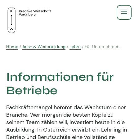
Service
Home
/
Aus- & Weiterbildung
/
Lehre
/
Für Unternehmen
Recht & Gesetz
Über Uns
Finanzen & Steuern
Informationen für
Aus- & Weiterbildung
Gründen & Werbeberufe
Betriebe
BildungsPlus Förderung
Fachgruppe
Agenturleitfaden
Fachkräftemangel hemmt das Wachstum einer
Lehre
Zeigt eure Arbeit
Kreativpreis 2025
Branche. Wer morgen die besten Köpfe zu
Kreativpreis
seinem Team zählen will, investiert heute in die
Weiterbildungen
Ausschuss - wir für euch
Ausbildung. In Österreich erwirbt ein Lehrling in
Betrieb und Berufsschule eine vollständige