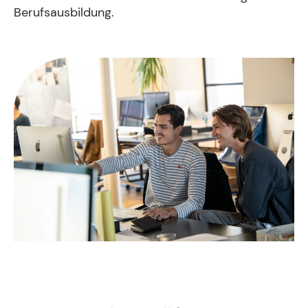
Fachgruppen-Büro
Berufsausbildung.
Agentur gesucht?
Mitglieder
Sie suchen eine Agentur oder Kreativen für Ihre
individuelle Herausforderung. Hier finden Sie
bestimmt den zu Ihnen passenden Profi!
Zum Agenturfinder
Mitglieder-Login
Anmeldung
Kreativpreis 2025