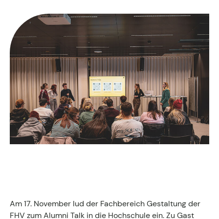
Fachgruppen-Büro
Agentur gesucht?
Mitglieder
Sie suchen eine Agentur oder Kreativen für Ihre
individuelle Herausforderung. Hier finden Sie
bestimmt den zu Ihnen passenden Profi!
Zum Agenturfinder
Mitglieder-Login
Anmeldung
Am 17. November lud der Fachbereich Gestaltung der
Kreativpreis 2025
FHV zum Alumni Talk in die Hochschule ein. Zu Gast