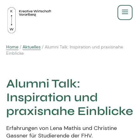
Service
Home
/
Aktuelles
/
Alumni Talk: Inspiration und praxisnahe
Recht & Gesetz
Einblicke
Über Uns
Finanzen & Steuern
Aus- & Weiterbildung
Alumni Talk:
Gründen & Werbeberufe
BildungsPlus Förderung
Inspiration und
Fachgruppe
Agenturleitfaden
praxisnahe Einblicke
Lehre
Zeigt eure Arbeit
Kreativpreis 2025
Kreativpreis
Weiterbildungen
Erfahrungen von Lena Mathis und Christine
Ausschuss - wir für euch
Gassner für Studierende der FHV.