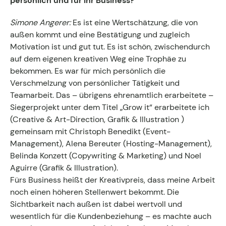
persönlich und für Ihr Business?
Kontakt zum Fachgruppenbüro der wkv
Simone Angerer:
Es ist eine Wertschätzung, die von
außen kommt und eine Bestätigung und zugleich
Aktuelles
Motivation ist und gut tut. Es ist schön, zwischendurch
auf dem eigenen kreativen Weg eine Trophäe zu
Events
bekommen. Es war für mich persönlich die
Verschmelzung von persönlicher Tätigkeit und
Teamarbeit. Das – übrigens ehrenamtlich erarbeitete –
Siegerprojekt unter dem Titel „Grow it“ erarbeitete ich
(Creative & Art-Direction, Grafik & Illustration )
gemeinsam mit Christoph Benedikt (Event-
Management), Alena Bereuter (Hosting-Management),
Belinda Konzett (Copywriting & Marketing) und Noel
Aguirre (Grafik & Illustration).
Fürs Business heißt der Kreativpreis, dass meine Arbeit
noch einen höheren Stellenwert bekommt. Die
Sichtbarkeit nach außen ist dabei wertvoll und
wesentlich für die Kundenbeziehung – es machte auch