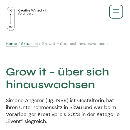
Service
Home
/
Aktuelles
/
Grow it – über sich hinauswachsen
Recht & Gesetz
Über Uns
Finanzen & Steuern
Grow it – über sich
Aus- & Weiterbildung
Gründen & Werbeberufe
hinauswachsen
BildungsPlus Förderung
Fachgruppe
Agenturleitfaden
Simone Angerer (Jg. 1988) ist Gestalterin, hat
Lehre
Zeigt eure Arbeit
Kreativpreis 2025
ihren Unternehmenssitz in Bizau und war beim
Kreativpreis
Vorarlberger Kreativpreis 2023 in der Kategorie
Weiterbildungen
Ausschuss - wir für euch
„Event“ siegreich.