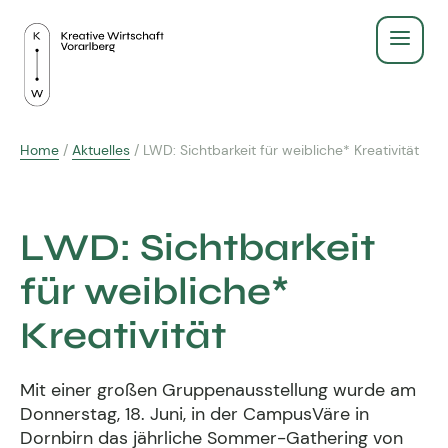
Service
Home
/
Aktuelles
/
LWD: Sichtbarkeit für weibliche* Kreativität
Recht & Gesetz
Über Uns
Finanzen & Steuern
LWD: Sichtbarkeit
Aus- & Weiterbildung
Gründen & Werbeberufe
für weibliche*
BildungsPlus Förderung
Fachgruppe
Agenturleitfaden
Kreativität
Lehre
Zeigt eure Arbeit
Kreativpreis 2025
Kreativpreis
Mit einer großen Gruppenausstellung wurde am
Weiterbildungen
Ausschuss - wir für euch
Donnerstag, 18. Juni, in der CampusVäre in
Dornbirn das jährliche Sommer-Gathering von