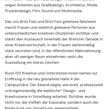
Kontakt zum Fachgruppenbüro der wkv
zeigen Arbeiten aus Grafikdesign, Architektur, Mode,
Produktdesign, Film, Sound und Multimedia.
Aktuelles
Das von Brini Fetz und Brini Fetz geleitete Netzwerk
macht Frauen und weiblich gelesene Personen aus
Events
unterschiedlichen kreativen Disziplinen sichtbar und
stärkt den Austausch innerhalb der Branche. Gerade in
einer Kreativwirtschaft, in der Frauen zahlenmäßig
stark vertreten sind, in der öffentlichen Wahrnehmung
aber oft weniger Raum einnehmen, setzt die
Ausstellung ein klares Zeichen.
Rund 150 Kreative und Unterstützer:innen kamen zur
Eröffnung in die neu gestaltete Halle 4 der
CampusVäre. Der Abend zeigte, wie breit, professionell
und eigenständig die weibliche* Design- und
Kreativszene in Vorarlberg arbeitet. Sichtbar wurde
nicht nur die Vielfalt der Exponate, sondern auch die
Bedeutung von Vernetzung, gegenseitiger