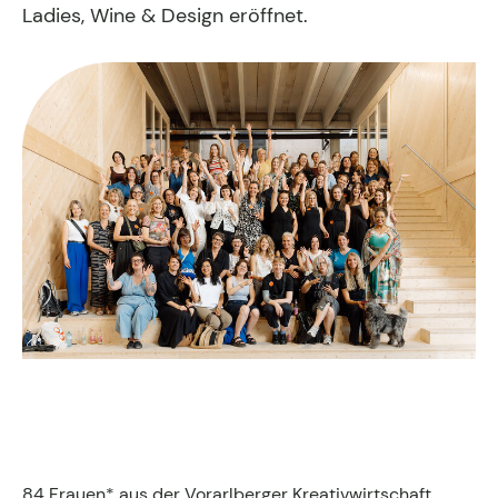
Fachgruppen-Büro
Ladies, Wine & Design eröffnet.
Agentur gesucht?
Mitglieder
Sie suchen eine Agentur oder Kreativen für Ihre
individuelle Herausforderung. Hier finden Sie
bestimmt den zu Ihnen passenden Profi!
Zum Agenturfinder
Mitglieder-Login
Anmeldung
Kreativpreis 2025
84 Frauen* aus der Vorarlberger Kreativwirtschaft