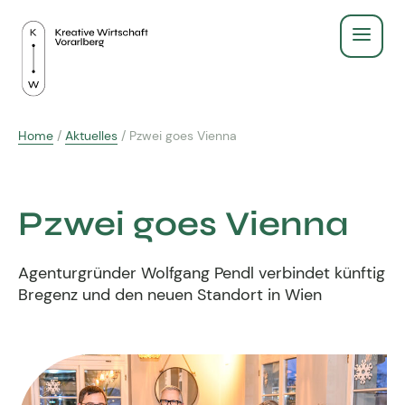
Service
Home
/
Aktuelles
/
Pzwei goes Vienna
Recht & Gesetz
Über Uns
Finanzen & Steuern
Pzwei goes Vienna
Aus- & Weiterbildung
Gründen & Werbeberufe
BildungsPlus Förderung
Agenturgründer Wolfgang Pendl verbindet künftig
Fachgruppe
Agenturleitfaden
Bregenz und den neuen Standort in Wien
Lehre
Zeigt eure Arbeit
Kreativpreis 2025
Kreativpreis
Weiterbildungen
Ausschuss - wir für euch