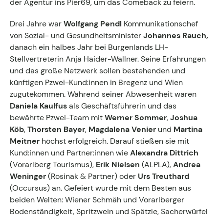
der Agentur ins Pier69, um das Comeback zu feiern.
Kontakt zum Fachgruppenbüro der wkv
Drei Jahre war
Wolfgang Pendl
Kommunikationschef
Aktuelles
von Sozial- und Gesundheitsminister
Johannes Rauch,
danach ein halbes Jahr bei Burgenlands LH-
Events
Stellvertreterin Anja Haider-Wallner. Seine Erfahrungen
und das große Netzwerk sollen bestehenden und
künftigen Pzwei-Kund:innen in Bregenz und Wien
zugutekommen. Während seiner Abwesenheit waren
Daniela Kaulfus
als Geschäftsführerin und das
bewährte Pzwei-Team mit
Werner Sommer
,
Joshua
Köb
,
Thorsten Bayer
,
Magdalena Venier
und
Martina
Meitner
höchst erfolgreich. Darauf stießen sie mit
Kund:innen und Partner:innen wie
Alexandra Dittrich
(Vorarlberg Tourismus),
Erik Nielsen
(ALPLA),
Andrea
Weninger
(Rosinak & Partner) oder
Urs Treuthard
(Occursus) an. Gefeiert wurde mit dem Besten aus
beiden Welten: Wiener Schmäh und Vorarlberger
Bodenständigkeit, Spritzwein und Spätzle, Sacherwürfel