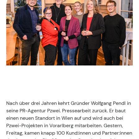
Fachgruppen-Büro
Agentur gesucht?
Mitglieder
Sie suchen eine Agentur oder Kreativen für Ihre
individuelle Herausforderung. Hier finden Sie
bestimmt den zu Ihnen passenden Profi!
Zum Agenturfinder
Mitglieder-Login
Anmeldung
Nach über drei Jahren kehrt Gründer Wolfgang Pendl in
seine PR-Agentur Pzwei. Pressearbeit zurück. Er baut
einen neuen Standort in Wien auf und wird auch bei
Pzwei-Projekten in Vorarlberg mitarbeiten. Gestern,
Kreativpreis 2025
Freitag, kamen knapp 100 Kund:innen und Partner:innen