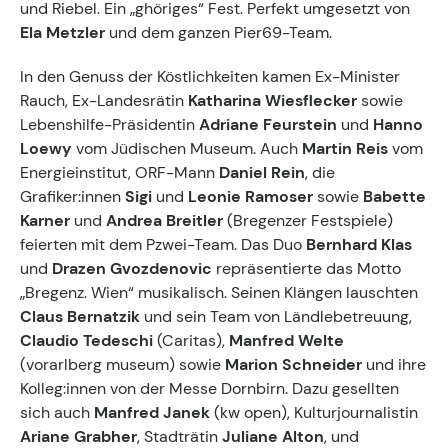
und Riebel. Ein „ghöriges“ Fest. Perfekt umgesetzt von
Ela Metzler
und dem ganzen Pier69-Team.
In den Genuss der Köstlichkeiten kamen Ex-Minister
Rauch, Ex-Landesrätin
Katharina Wiesflecker
sowie
Lebenshilfe-Präsidentin
Adriane Feurstein
und
Hanno
Loewy
vom Jüdischen Museum. Auch
Martin Reis
vom
Energieinstitut, ORF-Mann
Daniel Rein
, die
Grafiker:innen
Sigi
und
Leonie Ramoser
sowie
Babette
Karner
und
Andrea Breitler
(Bregenzer Festspiele)
feierten mit dem Pzwei-Team. Das Duo
Bernhard Klas
und
Drazen Gvozdenovic
repräsentierte das Motto
„Bregenz. Wien“ musikalisch. Seinen Klängen lauschten
Claus Bernatzik
und sein Team von Ländlebetreuung,
Claudio Tedeschi
(Caritas),
Manfred Welte
(vorarlberg museum) sowie
Marion Schneider
und ihre
Kolleg:innen von der Messe Dornbirn. Dazu gesellten
sich auch
Manfred Janek
(kw open), Kulturjournalistin
Ariane Grabher
, Stadträtin
Juliane Alton
,
und