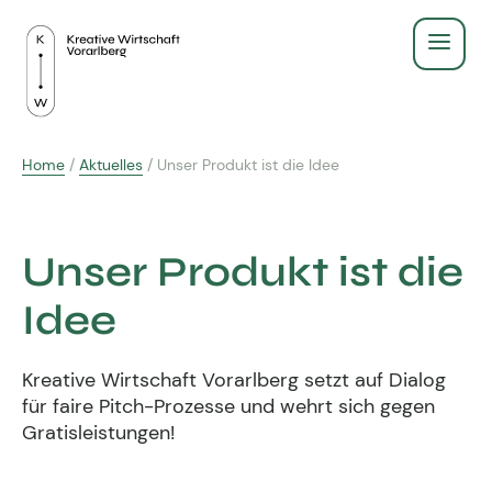
Service
Home
/
Aktuelles
/
Unser Produkt ist die Idee
Recht & Gesetz
Über Uns
Finanzen & Steuern
Unser Produkt ist die
Aus- & Weiterbildung
Gründen & Werbeberufe
Idee
BildungsPlus Förderung
Fachgruppe
Agenturleitfaden
Kreative Wirtschaft Vorarlberg setzt auf Dialog
Lehre
Zeigt eure Arbeit
Kreativpreis 2025
für faire Pitch-Prozesse und wehrt sich gegen
Kreativpreis
Gratisleistungen!
Weiterbildungen
Ausschuss - wir für euch