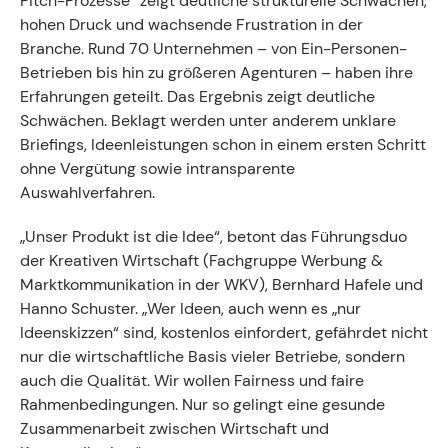
Pitch-Prozesse“ zeigt deutliche strukturelle Schwächen,
Kontakt zum Fachgruppenbüro der wkv
hohen Druck und wachsende Frustration in der
Branche. Rund 70 Unternehmen – von Ein-Personen-
Aktuelles
Betrieben bis hin zu größeren Agenturen – haben ihre
Erfahrungen geteilt. Das Ergebnis zeigt deutliche
Events
Schwächen. Beklagt werden unter anderem unklare
Briefings, Ideenleistungen schon in einem ersten Schritt
ohne Vergütung sowie intransparente
Auswahlverfahren.
„Unser Produkt ist die Idee“, betont das Führungsduo
der Kreativen Wirtschaft (Fachgruppe Werbung &
Marktkommunikation in der WKV), Bernhard Hafele und
Hanno Schuster. „Wer Ideen, auch wenn es „nur
Ideenskizzen“ sind, kostenlos einfordert, gefährdet nicht
nur die wirtschaftliche Basis vieler Betriebe, sondern
auch die Qualität. Wir wollen Fairness und faire
Rahmenbedingungen. Nur so gelingt eine gesunde
Zusammenarbeit zwischen Wirtschaft und