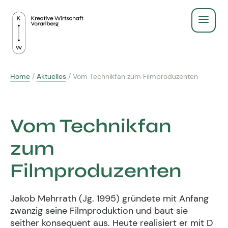
Service
Home
/
Aktuelles
/
Vom Technikfan zum Filmproduzenten
Recht & Gesetz
Über Uns
Finanzen & Steuern
Vom Technikfan
Aus- & Weiterbildung
Gründen & Werbeberufe
zum
BildungsPlus Förderung
Fachgruppe
Agenturleitfaden
Filmproduzenten
Lehre
Zeigt eure Arbeit
Kreativpreis 2025
Kreativpreis
Jakob Mehrrath (Jg. 1995) gründete mit Anfang
Weiterbildungen
Ausschuss - wir für euch
zwanzig seine Filmproduktion und baut sie
seither konsequent aus. Heute realisiert er mit D