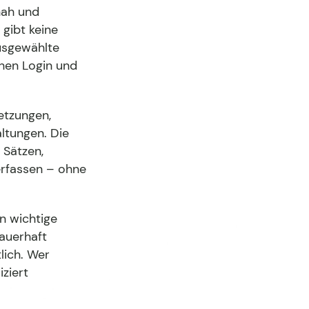
nah und
 gibt keine
usgewählte
hen Login und
etzungen,
ltungen. Die
 Sätzen,
 erfassen – ohne
n wichtige
auerhaft
lich. Wer
iziert