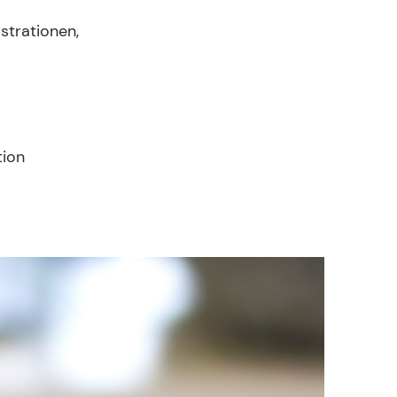
strationen,
tion