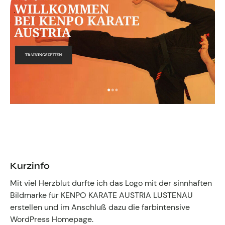
Fachgruppen-Büro
Agentur gesucht?
Mitglieder
Sie suchen eine Agentur oder Kreativen für Ihre
individuelle Herausforderung. Hier finden Sie
bestimmt den zu Ihnen passenden Profi!
Zum Agenturfinder
Mitglieder-Login
Anmeldung
Kurzinfo
Mit viel Herzblut durfte ich das Logo mit der sinnhaften
Bildmarke für KENPO KARATE AUSTRIA LUSTENAU
erstellen und im Anschluß dazu die farbintensive
Kreativpreis 2025
WordPress Homepage.