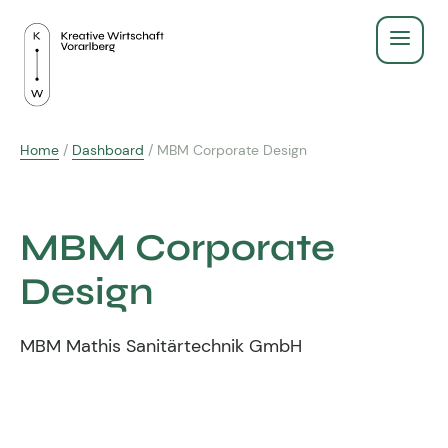
Service
Home
/
Dashboard
/
MBM Corporate Design
Recht & Gesetz
Über Uns
Finanzen & Steuern
MBM Corporate
Aus- & Weiterbildung
Gründen & Werbeberufe
Design
BildungsPlus Förderung
Fachgruppe
Agenturleitfaden
MBM Mathis Sanitärtechnik GmbH
Lehre
Zeigt eure Arbeit
Kreativpreis 2025
Kreativpreis
Weiterbildungen
Ausschuss - wir für euch