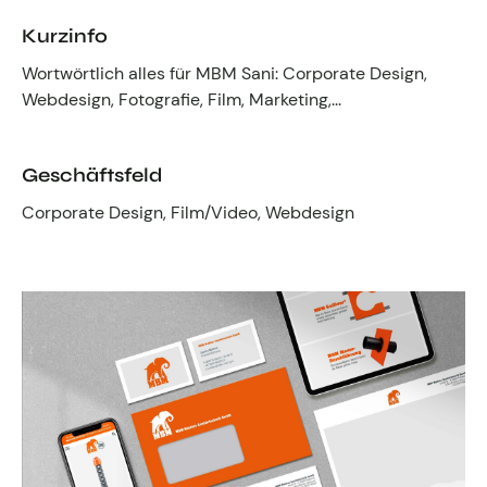
Fachgruppen-Büro
Agentur gesucht?
Kurzinfo
Mitglieder
Wortwörtlich alles für MBM Sani: Corporate Design,
Sie suchen eine Agentur oder Kreativen für Ihre
Webdesign, Fotografie, Film, Marketing,...
individuelle Herausforderung. Hier finden Sie
bestimmt den zu Ihnen passenden Profi!
Geschäftsfeld
Zum Agenturfinder
Corporate Design, Film/Video, Webdesign
Mitglieder-Login
Anmeldung
Kreativpreis 2025